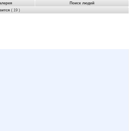
алерея
Поиск людей
вится
( 19 )