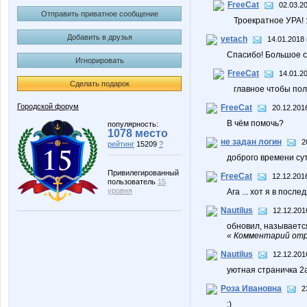
FreeCat
02.03.2
Отправить приватное сообщение
Троекратное УРА! 
Добавить в друзья
vetach
14.01.2018 
Спасибо! Большое сп
Игнорировать
FreeCat
14.01.2
Сделать подарок
главное чтобы поль
Городской форум
FreeCat
20.12.201
В чём помочь?
популярность:
1078 место
не задан логин
2
рейтинг
15209
?
доброго времени сут
Привилегированный
FreeCat
12.12.201
пользователь
15
уровня
Ага ... хот я в посл
Nautilus
12.12.201
обновил, называется
« Комментарий отре
Nautilus
12.12.201
уютная страничка 2а 
Роза Ивановна
2
:)