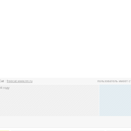
Cat
:
freecat.www.nn.ru
пользователь имеет 
4 году