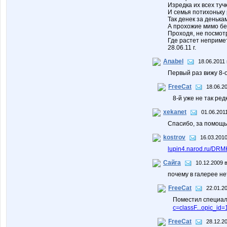
Изредка их всех туч
И семья потихоньку 
Так денек за денька
А прохожие мимо бег
Проходя, не посмотр
Где растет неприме
28.06.11 г.
Anabel
18.06.2011 
Первый раз вижу 8-о
FreeCat
18.06.20
8-й уже не так ред
xekanet
01.06.201
Спасибо, за помощь
kostrov
16.03.2010
lupin4.narod.ru/DRM
Сайга
10.12.2009 в
почему в галерее не
FreeCat
22.01.2
Поместил специаль
c=classF...opic_id
FreeCat
28.12.2