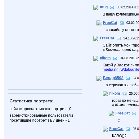
mug
03.02.2014 в 1
В вашу коллекцию,е
FreeCat
03.02.2
спасибо, у меня то
FreeCat
14.10.201
Сайт опять мой "пров
« Комментарий отр
nikom
04.08.2013 в
Какой у Вас кот сим
media.nn.ru/data/ufi
Бендр8508
24.0
а сериков вы люби
nikom
25.08.
Статистика портрета:
гораздо меньше
« Комментарий
сейчас просматривают портрет - 0
FreeCat
зарегистрированные пользователи
посетившие портрет за 7 дней - 1
:)
FreeCat
25.0
КАВО))?