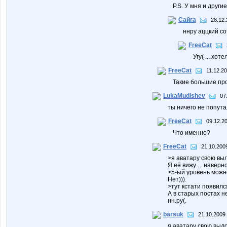
P.S. У мня и други
Сайга
28.12.
ннру аццкий с
FreeCat
Угу( ... хот
FreeCat
11.12.20
Такие большие прост
LukaMudishev
07
ты ничего не попут
FreeCat
09.12.2
Что именно?
FreeCat
21.10.200
>я аватару свою выл
Я её вижу ... навер
>5-ый уровень можн
Нет))).
>тут кстати появился
А в старых постах н
нн.ру(.
barsuk
21.10.2009 
я аватару свою выло