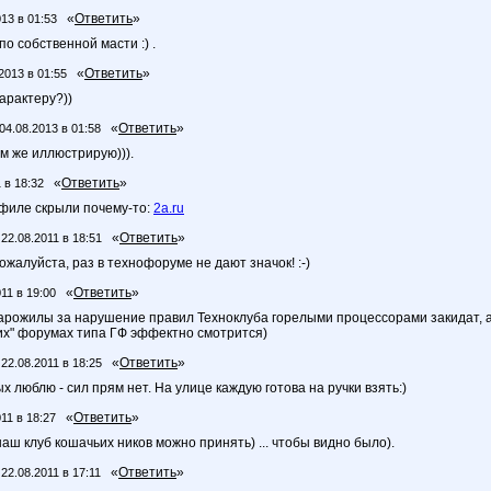
«
Ответить
»
013 в 01:53
 по собственной масти :) .
«
Ответить
»
2013 в 01:55
характеру?))
«
Ответить
»
04.08.2013 в 01:58
цом же иллюстрирую))).
«
Ответить
»
 в 18:32
офиле скрыли почему-то:
2a.ru
«
Ответить
»
22.08.2011 в 18:51
ожалуйста, раз в технофоруме не дают значок! :-)
«
Ответить
»
11 в 19:00
рожилы за нарушение правил Техноклуба горелыми процессорами закидат, а мо
их" форумах типа ГФ эффектно смотрится)
«
Ответить
»
22.08.2011 в 18:25
х люблю - сил прям нет. На улице каждую готова на ручки взять:)
«
Ответить
»
11 в 18:27
наш клуб кошачьих ников можно принять) ... чтобы видно было).
«
Ответить
»
22.08.2011 в 17:11