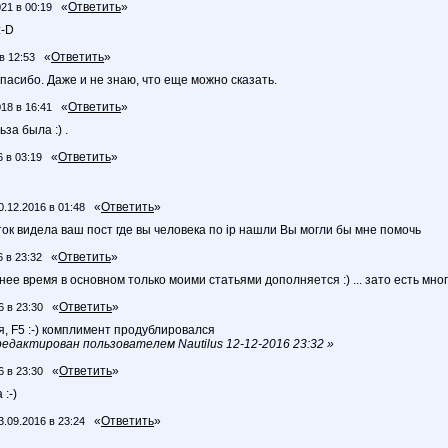
«
Ответить
»
021 в 00:19
:-D
«
Ответить
»
в 12:53
асибо. Даже и не знаю, что еще можно сказать.
«
Ответить
»
018 в 16:41
за была :) .
«
Ответить
»
6 в 03:19
«
Ответить
»
0.12.2016 в 01:48
ок видела ваш пост где вы человека по ip нашли Вы могли бы мне помочь
«
Ответить
»
6 в 23:32
еднее время в основном только моими статьями дополняется :) ... зато есть много 
«
Ответить
»
6 в 23:30
, F5 :-) комплимент продублировался
дактирован пользователем Nautilus 12-12-2016 23:32 »
«
Ответить
»
6 в 23:30
:-)
«
Ответить
»
3.09.2016 в 23:24