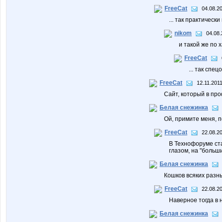
FreeCat
04.08.2
... так практически
nikom
04.08.
и такой же по 
FreeCat
... так спе
FreeCat
12.11.2011
Сайт, который в пр
Белая снежинка
Ой, примите меня, п
FreeCat
22.08.20
В Технофоруме ста
глазом, на "больш
Белая снежинка
Кошков всяких разны
FreeCat
22.08.20
Наверное тогда в 
Белая снежинка