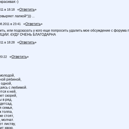
 красивая:-)
«
Ответить
»
11 в 18:18
выряет лапкой*))) ...
«
Ответить
»
08.2011 в 23:41
сить, или подсказать у кого еще попросить удалить мое обсуждение с фо
ЦИИ. бУДУ ОЧЕНЬ БЛАГОДАРНА
«
Ответить
»
11 в 18:28
«
Ответить
»
20:22
молодой,
ной рябиной,
 одной,
аясь с любимой.
тся к ней,
ет скорей,
 в ряд,
детсад,
 семья,
к толпа,
ке стоят,
 молчат.
т листву,
ит хвою,