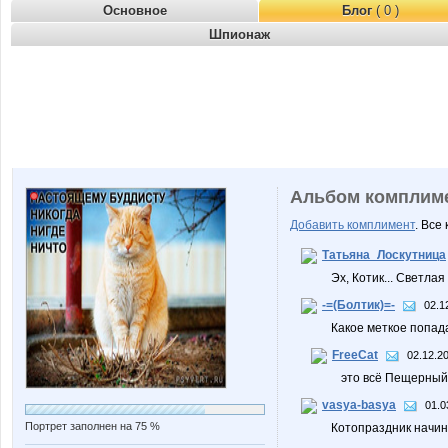
Основное
Блог
( 0 )
Шпионаж
Альбом комплим
Добавить комплимент
. Все
Татьяна_Лоскутница
Эх, Котик... Светлая
-=(Болтик)=-
02.1
Какое меткое попад
FreeCat
02.12.2
это всё Пещерный :
vasya-basya
01.0
Портрет заполнен на 75 %
Котопраздник начина