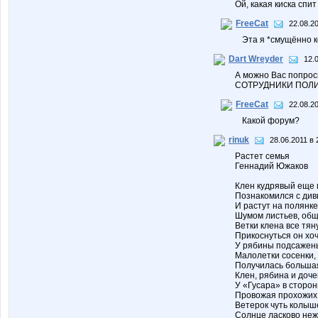
Ой, какая киска спит
FreeCat
22.08.20
Эта я *смущённо ко
Dart Wreyder
12.
А можно Вас попро
СОТРУДНИКИ ПОЛИ
FreeCat
22.08.20
Какой форум?
rinuk
28.06.2011 в 
Растет семья
Геннадий Южаков
Клен кудрявый еще 
Познакомился с див
И растут на полянке
Шумом листьев, общ
Ветки клена все тяну
Прикоснуться он хоч
У рябины подсажены
Малолетки сосенки, 
Получилась большая
Клен, рябина и доче
У «Гусара» в сторон
Провожая прохожих,
Ветерок чуть колыше
Солнце ласково неж