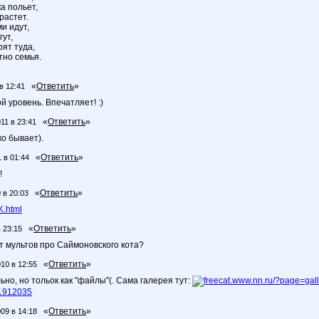
ка польет,
растет.
ми идут,
ут,
ят туда,
тно семья.
«
Ответить
»
в 12:41
й уровень. Впечатляет! :)
«
Ответить
»
11 в 23:41
ко бывает).
«
Ответить
»
1 в 01:44
!
«
Ответить
»
 в 20:03
K.html
«
Ответить
»
 23:15
т мультов про Саймоновского кота?
«
Ответить
»
010 в 12:55
но, но тольок как "файлы"(. Сама галерея тут:
freecat.www.nn.ru/?page=ga
=1912035
«
Ответить
»
009 в 14:18