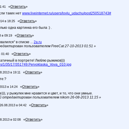
«
Ответить
»
1:41
сли таких нет
www.liveinternet.ru/users/lovlu_udachu/post250518743#
«
Ответить
»
014 в 18:25
лько одна картинка его была :) .
«
Ответить
»
3 в 09:19
алился" в списке ...
2a.ru
едактирован пользователем FreeCat 27-10-2013 01:51 »
«
Ответить
»
 01:40
патичный в портрете! Люблю рыжиков)))
les/1/35/17/351749.Pervoklaska_Vova_010.jpg
«
Ответить
»
8.2013 в 19:11
те:?
«
Ответить
»
2013 в 14:24
))), у рыжулек мне нравится и цвет, и то, что они умные.
 отредактирован пользователем nikom 26-08-2013 11:15 »
«
Ответить
»
26.08.2013 в 04:42
«
Ответить
»
8.2013 в 02:08