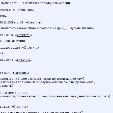
е мульты есть - но не влазят в текущие лимиты((((.
«
Ответить
»
2009 в 14:21
отона
«
Ответить
»
28.12.2009 в 14:41
ел поместить свежий "Коты и снегири" - а фиг(((( ... чуть не влазит(((.
«
Ответить
»
09 в 00:30
о не влезут((((( ....
«
Ответить
»
.12.2009 в 19:53
ал?
«
Ответить
»
009 в 02:12
«
Ответить
»
9 в 15:31
ожил, а она рядом с ником в постах не возникает. почему?
ное проблема в том что Ваш браузер неправильно нн.ру понимает(.
о купить?
, а в темах нет его,
е появится, только в новых ... так что можно написать где-либо и посмотреть
«
Ответить
»
в 15:13
жил, а она рядом с ником в постах не возникает. почему?