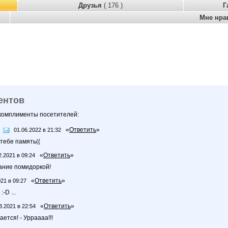
Друзья
( 176 )
Г
Мне нра
ентов
 комплименты посетителей:
«
Ответить
»
01.06.2022 в 21:32
 тебе память((
«
Ответить
»
2.2021 в 09:24
ание помидоркой!
«
Ответить
»
021 в 09:27
-D ...
«
Ответить
»
3.2021 в 22:54
ется! - Урраааа!!!