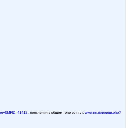
llery&MFID=41412
, пояснения в общем топе вот тут:
www.nn.ru/popup.php?